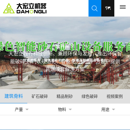
首
页
经典案例
产
大宏立践行科技创新、兼顾环保与发展，推出环保智
能破碎工厂;以规范化、智能化为标准，为客户提供
品
高端成套解决方案
中
心
建筑骨料
矿石破碎
精品制砂
绿色破碎
视频案例
破
解
碎
产量
物料
用途
决
机
系
方