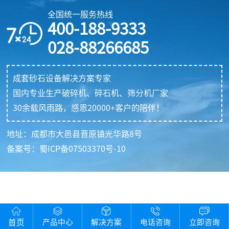
列
全国统一服务热线
案
筛
400-188-9333
精
分
服
028-88266685
品
机
务
制
系
成套砂石设备解决方案专家
砂
列
中
国内专业生产破碎机、碎石机、筛分机厂家
绿
输
30余载风雨路，感恩20000+客户的陪伴！
心
色
送
破
经
机
地址：成都市大邑县晋原镇光华路8号
碎
系
备案号：
蜀ICP备07503370号-10
典
建
列
筑
案
各
骨
系
例
料
列
建
走
矿
首页
产品中心
解决方案
电话咨询
立即咨询
配
筑